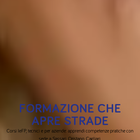
FORMAZIONE CHE
APRE STRADE
Corsi IeFP, tecnici e per aziende: apprendi competenze pratiche con
sede a Sassari, Oristano, Cagliari.