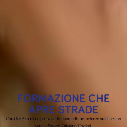
FORMAZIONE CHE
APRE STRADE
Corsi IeFP, tecnici e per aziende: apprendi competenze pratiche con
sede a Sassari, Oristano, Cagliari.